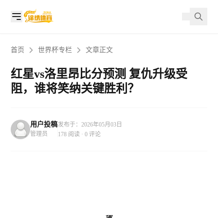
首页
世界杯专栏
文章正文
红星vs洛里昂比分预测 复仇升级受
阻，谁将笑纳关键胜利？
用户投稿
发布于：2026年05月03日
管理员
178 阅读 · 0 评论
17
17
17
3
3
3
3
3