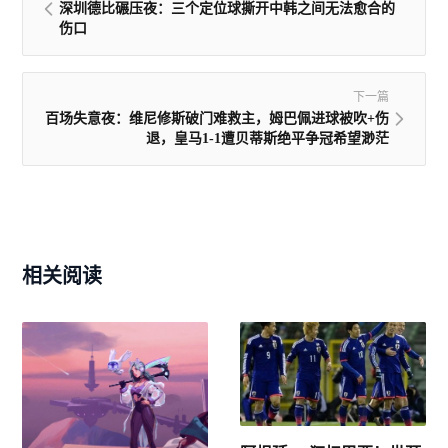
深圳德比碾压夜：三个定位球撕开中韩之间无法愈合的
伤口
下一篇
百场失意夜：维尼修斯破门难救主，姆巴佩进球被吹+伤
退，皇马1-1遭贝蒂斯绝平争冠希望渺茫
相关阅读