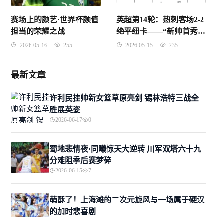
赛场上的颜艺·世界杯颜值
英超第14轮：热刺客场2-2
担当的荣耀之战
绝平纽卡——“新帅首秀”
惊险抢分，罗梅罗双响+倒
2026-05-16
255
2026-05-15
235
钩终结五轮不胜
最新文章
许利民挂帅新女篮草原亮剑 锡林浩特三战全
胜展英姿
2026-06-17
0
蜀地悲情夜·同曦惊天大逆转 川军双塔六十九
分难阻季后赛梦碎
2026-06-15
7
萌酥了！上海滩的二次元旋风与一场属于硬汉
的加时悲喜剧