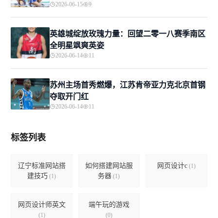
2026-06-15
9
英雄城绽放玫瑰力量：回望二零一八赛季南区
全明星飒爽英姿
2026-06-14
11
苏州主场首秀燃爆，江苏肯帝亚力克北京首钢
夺取开门红
2026-06-14
11
标签列表
辽宁标准网站搭
如何搭建网站服
网页设计c
(1)
建技巧
务器
(1)
(1)
网页设计师英文
端午玩的游戏
(1)
(0)