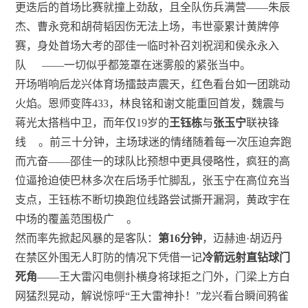
更迭后的首场比赛就撞上劲敌，且全队伤兵满营——朱辰
杰、曹永竞和胡荷韬因伤无法上场，韦世豪累计黄牌停
赛，身处首场大考的邵佳一临时补召刘祝润和侯永永入
队
——一切似乎都笼罩在迷雾般的紧张当中。
开场哨响后龙兴体育场擂鼓声震天，红色看台如一团跳动
火焰。恩师变阵433，林良铭和谢文能重回首发，魏震与
蒋光太搭档中卫，而年仅19岁的
王钰栋
与
张玉宁
联袂锋
线
。前三十分钟，主场球迷的情绪随着每一次压迫奔跑
而亢奋——邵佳一的球队比预想中更具侵略性，疯狂的高
位逼抢迫使巴林多次在后场手忙脚乱，张玉宁在高位充当
支点，王钰栋不断切换跑位线路尝试撕开漏洞，黄政宇在
中场的覆盖范围极广
。
然而率先掀起风暴的是客队：
第16分钟
，迈赫迪·胡迈丹
在禁区外围无人盯防的情况下凭借一记
冷箭远射直钻球门
死角
——王大雷闪电侧扑横身将球拒之门外，门梁上方白
网猛烈晃动，解说惊呼“王大雷神扑！”龙兴看台瞬间鸦雀