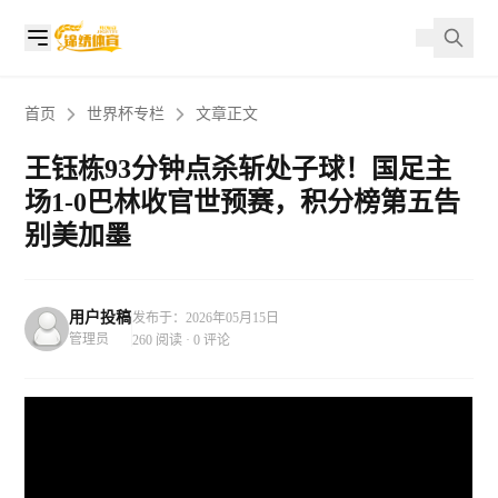
首页
世界杯专栏
文章正文
王钰栋93分钟点杀斩处子球！国足主
场1-0巴林收官世预赛，积分榜第五告
别美加墨
用户投稿
发布于：2026年05月15日
管理员
260 阅读 · 0 评论