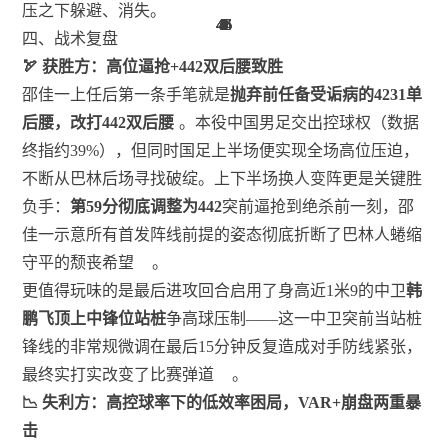
压之下躲避、消失。
46
46
46
46
44
6
3
7
2
6
6
6
6
6
6
6
6
6
3
3
1
3
3
1
3
2
5
四、战术复盘
🏹 获胜方：高位逼抢+442双后腰致胜
邵佳一上任后第一条手笔就是
抛弃前任备受诟病的4231单
后腰，改打442双后腰
。本役中国男足交出控球权（数据
终指约39%），但同时国足上半场便实现全场高位压迫，
不断从巴林后场寻找破绽。上下半场换人变阵更是关键胜
负手：
第59分彻底调整为442
突前逼抢到绝杀前一刻，邵
佳一示意所有首发阵线前提的姿态彻底折断了巴林人蜷缩
守平的颓丧希望
。
更值得玩味的是最后进攻回合启用了身高近1米9的中卫
韩
鹏飞顶上中锋位站桩
争高球压制——这一中卫突前当站桩
锋线的非常规微调在最后15分钟反复造成对手防线紧张，
最终实打实改变了比赛弹道
。
📉 失利方：高控球率下的低效率困局，VAR+崩盘两重暴
击