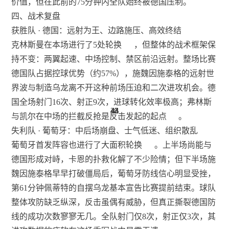
价值，但在此前的75分钟内全队始终被德国压制。
四、战术复盘
获胜队 · 德国：远射为王、边路施压、高效终结
克林斯曼在本场进行了5处轮换
，但整体的战术框架保
持不变：两翼起速、中场控制、禁区前沿远射。整场比赛
德国队占据控球优势（约57%），施魏因施泰格的远射世
界波与制造乌龙离不开这种前场压迫和二次进攻机会。德
国全场射门16次、射正9次，进球转化效率极高；弗林斯
43
43
43
43
43
43
43
44
43
43
43
43
44
43
43
44
43
44
43
34
与凯尔在中场的拦截反抢是反击发起的起点
。
失利队 · 葡萄牙：中后场崩盘、士气低迷、组织散乱
葡萄牙首发阵容也进行了大面积轮换
。上半场尚能与
德国形成对峙，卡恩的扑救化解了不少险情；但下半场施
魏因施泰格早早打破僵局后，葡萄牙防线信心明显受挫，
第61分钟佩蒂特的自摆乌龙基本宣告比赛提前结束。球队
整体攻防缺乏纵深，反击虽偶有威胁，但真正撕裂德国防
线的成功次数寥寥无几。全队射门仅8次，射正仅3次，其