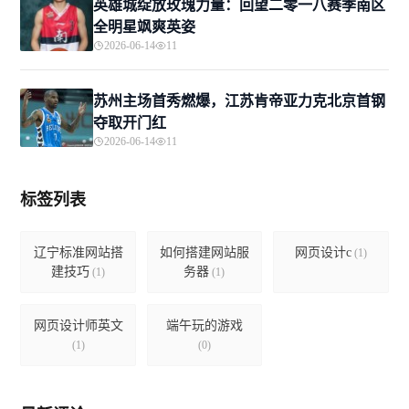
英雄城绽放玫瑰力量：回望二零一八赛季南区
全明星飒爽英姿
2026-06-14
11
苏州主场首秀燃爆，江苏肯帝亚力克北京首钢
夺取开门红
2026-06-14
11
标签列表
辽宁标准网站搭
如何搭建网站服
网页设计c
(1)
建技巧
务器
(1)
(1)
网页设计师英文
端午玩的游戏
(1)
(0)