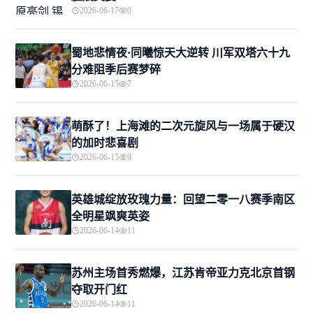
2026-06-17
0
蜀地悲情夜·同曦惊天大逆转 川军双塔六十九
分难阻季后赛梦碎
2026-06-15
7
萌酥了！上海滩的二次元旋风与一场属于硬汉
的加时悲喜剧
2026-06-15
9
英雄城绽放玫瑰力量：回望二零一八赛季南区
全明星飒爽英姿
2026-06-14
11
苏州主场首秀燃爆，江苏肯帝亚力克北京首钢
夺取开门红
2026-06-14
11