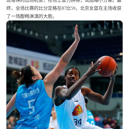
这难得的出场机会，在场上奋力拼搏，试图缩小分差。最
终，全场比赛的比分定格在87比59，北京女篮在主场收获
了一场酣畅淋漓的大胜。