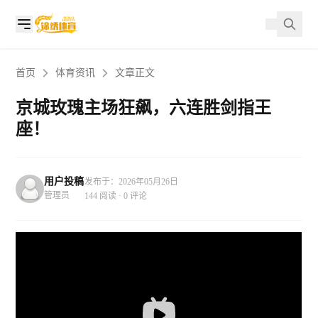
首页
体育资讯
文章正文
京城玫瑰主场狂飙，六连胜剑指王
座！
用户投稿
发布于：2026年05月26日
管理员
144 阅读 · 0 评论