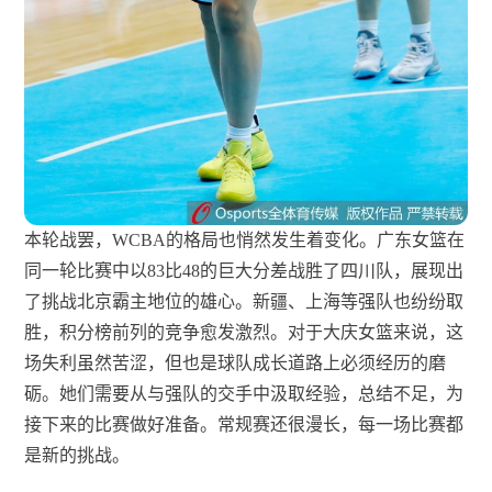
本轮战罢，WCBA的格局也悄然发生着变化。广东女篮在
同一轮比赛中以83比48的巨大分差战胜了四川队，展现出
了挑战北京霸主地位的雄心。新疆、上海等强队也纷纷取
胜，积分榜前列的竞争愈发激烈。对于大庆女篮来说，这
场失利虽然苦涩，但也是球队成长道路上必须经历的磨
砺。她们需要从与强队的交手中汲取经验，总结不足，为
接下来的比赛做好准备。常规赛还很漫长，每一场比赛都
是新的挑战。