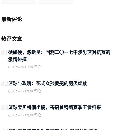
最新评论
热评文章
01
硬碰硬，炼新星：回溯二〇一七中澳男篮对抗赛的
激情碰撞
2026-06-11
0 评论
02
篮球与玫瑰：花式女孩姜冕的另类绽放
2026-06-12
0 评论
03
篮球宝贝娇俏出镜，寄语首钢新赛季王者归来
2026-06-12
0 评论