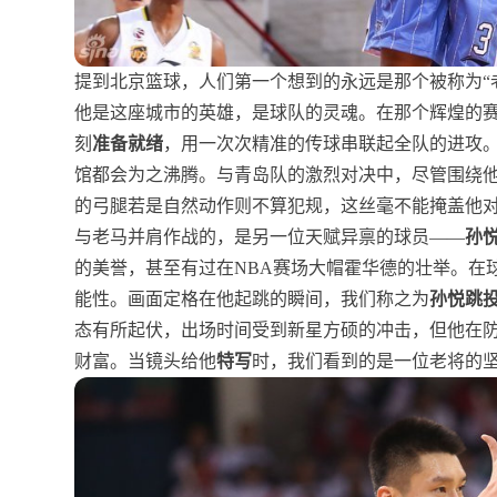
提到北京篮球，人们第一个想到的永远是那个被称为“
他是这座城市的英雄，是球队的灵魂。在那个辉煌的
刻
准备就绪
，用一次次精准的传球串联起全队的进攻
馆都会为之沸腾。与青岛队的激烈对决中，尽管围绕他
的弓腿若是自然动作则不算犯规，这丝毫不能掩盖他
与老马并肩作战的，是另一位天赋异禀的球员——
孙
的美誉，甚至有过在NBA赛场大帽霍华德的壮举。在
能性。画面定格在他起跳的瞬间，我们称之为
孙悦跳
态有所起伏，出场时间受到新星方硕的冲击，但他在
财富。当镜头给他
特写
时，我们看到的是一位老将的