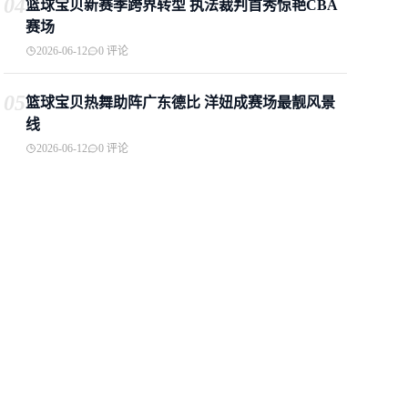
04
篮球宝贝新赛季跨界转型 执法裁判首秀惊艳CBA
赛场
2026-06-12
0 评论
05
篮球宝贝热舞助阵广东德比 洋妞成赛场最靓风景
线
2026-06-12
0 评论