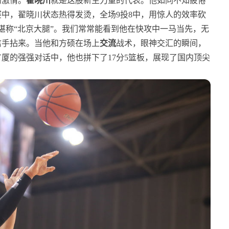
的激情。
翟晓川
就是这股新生力量的代表。他如同不知疲倦
中，翟晓川状态热得发烫，全场9投8中，用惊人的效率砍
堪称“北京大腿”。我们常常能看到他在快攻中一马当先，无
信手拈来。当他和方硕在场上
交流
战术，眼神交汇的瞬间，
广厦的强强对话中，他也拼下了17分5篮板，展现了国内顶尖