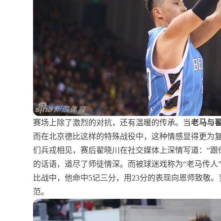
赛场上除了激烈的对抗，还有温暖的传承。当
老马与
而在北京德比这样的特殊战役中，这种情感显得更为
们兵戎相见，赛后翟晓川在社交媒体上深情写道：“跟
的话语，道尽了师徒情深。而被球迷戏称为“老马传人
比战中，他命中5记三分，用23分的表现向恩师致敬。
范。