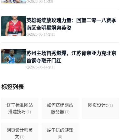
2026-06-15
9
英雄城绽放玫瑰力量：回望二零一八赛季
南区全明星飒爽英姿
2026-06-14
11
苏州主场首秀燃爆，江苏肯帝亚力克北京
首钢夺取开门红
2026-06-14
11
标签列表
辽宁标准网站
如何搭建网站
网页设计c
(1)
搭建技巧
服务器
(1)
(1)
网页设计师英
端午玩的游戏
文
(1)
(0)