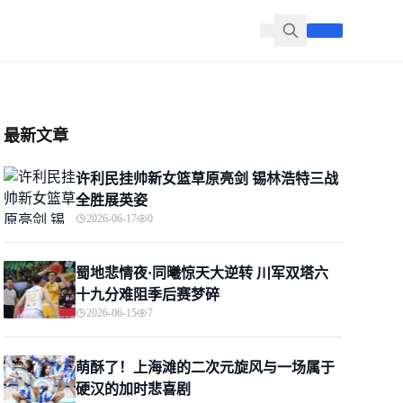
最新文章
许利民挂帅新女篮草原亮剑 锡林浩特三战
全胜展英姿
2026-06-17
0
蜀地悲情夜·同曦惊天大逆转 川军双塔六
十九分难阻季后赛梦碎
2026-06-15
7
萌酥了！上海滩的二次元旋风与一场属于
硬汉的加时悲喜剧