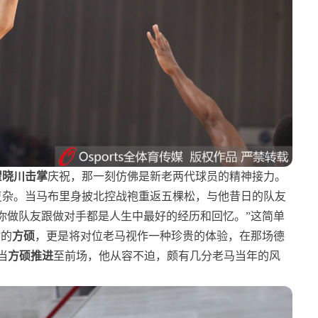
翟晓川击掌
庆祝，那一刻仿佛是新老两代球员的精神接力。
复杂。当马布里身披北控战袍重返五棵松，与他昔日的队友
你做队友跟做对手都是人生中最好的经历和回忆。”这简单
”的
方硕
，更是将对位老马视作一种珍贵的体验，在那场德
当
方硕推进
至前场，他从容不迫，颇有几分老马当年的风