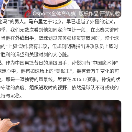
老马”的男人。
马布里
之于北京，早已超越了外援的定义，
赛季，我们无数次看到他如同定海神针一般，在比赛关键时
。当他在
外线出手
，篮球划过完美弧线贯穿篮网时，整个球
的“上腿”动作曾有非议，但规则明确指出进攻队员上篮时
对胜利的渴望和关键时刻的大心脏。
悦
。作为中国男篮昔日的顶级国手，孙悦拥有“中国魔术师”
球迷心中，他宛如球场上的“美猴王”，拥有着万千变化的可
投
，那是一道独特的风景线。尽管在2016-17赛季，孙悦的状
防守端的高度、
组织进攻
时的视野，依然是球队不可或缺的
坚持与沉稳。