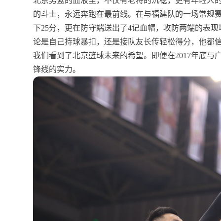
北京男篮的血液里，不仅有老将的沉稳，更有年轻人
的斗士，永远奔跑在最前线。在与福建队的一场常规赛
下25分，更在防守端送出了4记血帽，攻防两端的表现
论是自己持球暴扣，还是接队友长传轻松得分，他都
我们看到了北京篮球未来的希望。即便在2017年底与
锋线的实力。