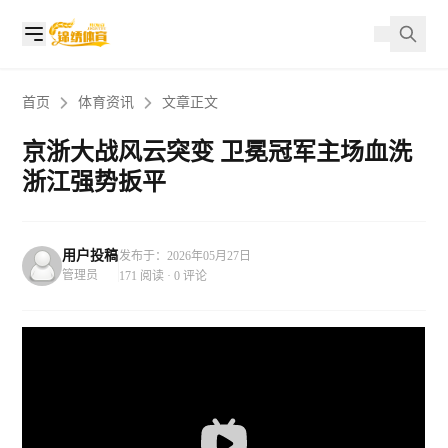
首页
体育资讯
文章正文
京浙大战风云突变 卫冕冠军主场血洗
浙江强势扳平
用户投稿
发布于：2026年05月27日
管理员
171 阅读 · 0 评论