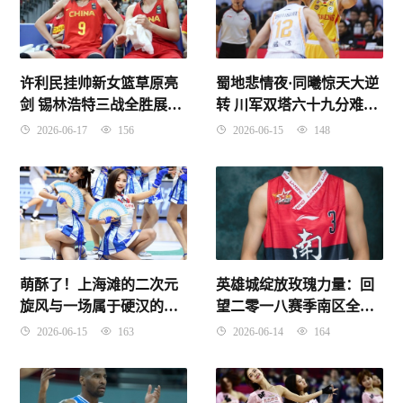
许利民挂帅新女篮草原亮
蜀地悲情夜·同曦惊天大逆
剑 锡林浩特三战全胜展英
转 川军双塔六十九分难阻
姿
季后赛梦碎
2026-06-17
156
2026-06-15
148
萌酥了！上海滩的二次元
英雄城绽放玫瑰力量：回
旋风与一场属于硬汉的加
望二零一八赛季南区全明
时悲喜剧
星飒爽英姿
2026-06-15
163
2026-06-14
164