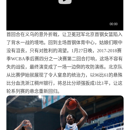
首回合在义乌的意外折戟，让卫冕冠军北京首钢女篮陷入
了背水一战的境地。回到主场首钢体育中心，姑娘们眼中
没有沮丧，只有对胜利的渴望。1月27日晚，2017-2018赛
季WCBA季后赛四分之一决赛第二回合打响，这场不容有
失的战役，最终演变成了一场一边倒的攻防演练。北京队
从比赛伊始就展现了令人窒息的统治力，以96比61的悬殊
比分血洗浙江稠州银行，将总比分顽强扳成1比1平，让这
轮系列赛的悬念重新回归。