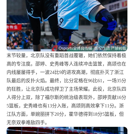
末节较量，北京队没有重蹈首战覆辙，她们依然保持着极
高的专注度。邵婷、史秀峰等人连续冲击篮筐，高颂也在
内线屡屡得手，一波24比9的进攻高潮，彻底扑灭了浙江
队最后的反扑火焰。最终，比分定格在96比61，一场35分
的狂胜，让北京队成功捍卫了主场荣耀。此役，北京队四
人得分上双，除了福尔斯的统治级表现外，邵婷贡献16分
5篮板，史秀峰也有13分入账，高颂则高效拿下11分。浙
江队方面，单婉丽拼下20分，霍华德得到18分5篮板，但
无奈双拳难敌四手。