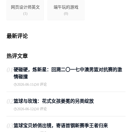
网页设计师英文
端午玩的游戏
(1)
(0)
最新评论
热评文章
01
硬碰硬，炼新星：回溯二〇一七中澳男篮对抗赛的激
情碰撞
2026-06-11
0 评论
02
篮球与玫瑰：花式女孩姜冕的另类绽放
2026-06-12
0 评论
03
篮球宝贝娇俏出镜，寄语首钢新赛季王者归来