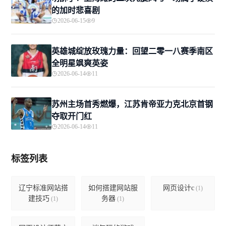
的加时悲喜剧
2026-06-15
9
英雄城绽放玫瑰力量：回望二零一八赛季南区
全明星飒爽英姿
2026-06-14
11
苏州主场首秀燃爆，江苏肯帝亚力克北京首钢
夺取开门红
2026-06-14
11
标签列表
辽宁标准网站搭
如何搭建网站服
网页设计c
(1)
建技巧
务器
(1)
(1)