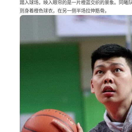
踏入球场，映入眼帘的是一片橙蓝交织的景象。同曦
则身着橙色球衣，在另一侧半场拉伸筋骨。