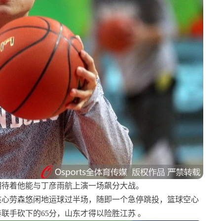
期待着他能与丁彦雨航上演一场飙分大战。
核心劳森悠闲地运球过半场，随即一个急停跳投，篮球空心
联手砍下的65分，山东才得以险胜江苏 。