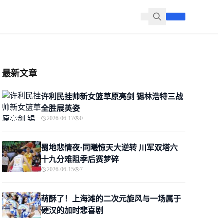
最新文章
许利民挂帅新女篮草原亮剑 锡林浩特三战
全胜展英姿
2026-06-17
0
蜀地悲情夜·同曦惊天大逆转 川军双塔六
十九分难阻季后赛梦碎
2026-06-15
7
萌酥了！上海滩的二次元旋风与一场属于
硬汉的加时悲喜剧