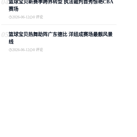
04
篮球宝贝新赛季跨界转型 执法裁判首秀惊艳CBA
赛场
2026-06-12
0 评论
05
篮球宝贝热舞助阵广东德比 洋妞成赛场最靓风景
线
2026-06-12
0 评论