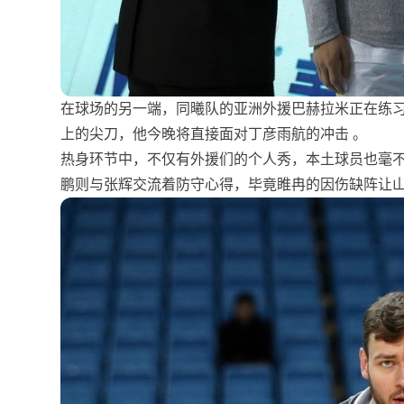
在球场的另一端，同曦队的亚洲外援巴赫拉米正在练
上的尖刀，他今晚将直接面对丁彦雨航的冲击 。
热身环节中，不仅有外援们的个人秀，本土球员也毫
鹏则与张辉交流着防守心得，毕竟睢冉的因伤缺阵让山