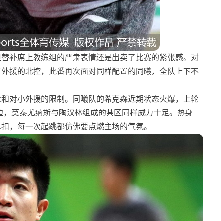
但替补席上教练组的严肃表情还是出卖了比赛的紧张感。对
三外援的北控，此番再次面对同样配置的同曦，全队上下不
抢和对小外援的限制。同曦队的希克森近期状态火爆，上轮
这边，莫泰尤纳斯与陶汉林组成的禁区同样威力十足。热身
暴扣，每一次起跳都仿佛要点燃主场的气氛。