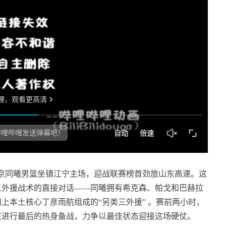
战，南京同曦男篮坐镇江宁主场，迎战联赛榜首劲旅山东高速。这
三外援战术的直接对话——同曦拥有希克森、帕戈和巴赫拉
上本土核心丁彦雨航组成的“另类三外援” 。赛前两小时，
在进行最后的热身备战，力争以最佳状态迎接这场硬仗。