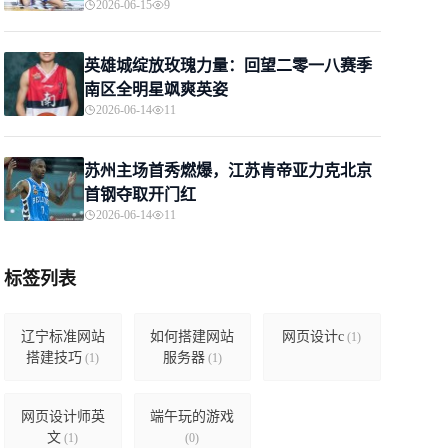
2026-06-15
9
英雄城绽放玫瑰力量：回望二零一八赛季
南区全明星飒爽英姿
2026-06-14
11
苏州主场首秀燃爆，江苏肯帝亚力克北京
首钢夺取开门红
2026-06-14
11
标签列表
辽宁标准网站
如何搭建网站
网页设计c
(1)
搭建技巧
服务器
(1)
(1)
网页设计师英
端午玩的游戏
文
(1)
(0)