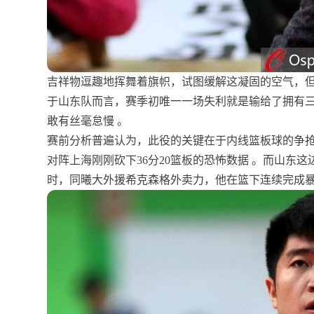
吉祥物逗趣地挥舞着旗帜，试图缓解这凝固的空气，
于山东队而言，赛季初唯一一场失利就是输给了拥有
敢有丝毫怠慢 。
赛前分析普遍认为，此役的关键在于内线篮板球的争
对阵上海刚刚砍下36分20篮板的恐怖数据 。而山东
时，同曦大外援希克森格外卖力，他在篮下连续完成