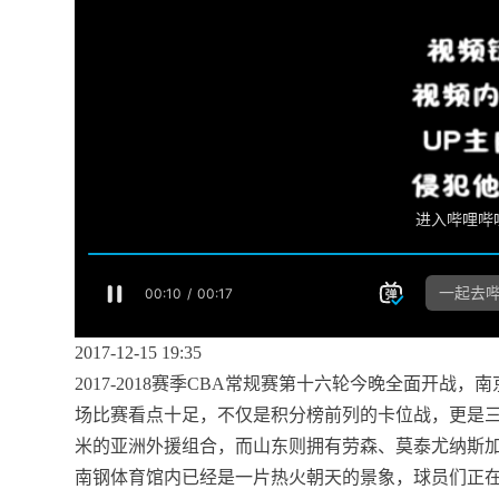
2017-12-15 19:35
2017-2018赛季CBA常规赛第十六轮今晚全面开
场比赛看点十足，不仅是积分榜前列的卡位战，更是
米的亚洲外援组合，而山东则拥有劳森、莫泰尤纳斯加
南钢体育馆内已经是一片热火朝天的景象，球员们正