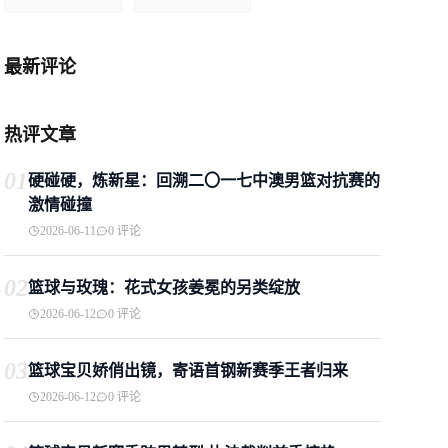
最新评论
热评文章
01
硬碰硬，炼新星：回溯二〇一七中澳男篮对抗赛的
激情碰撞
2026-06-11
0 评论
02
篮球与玫瑰：花式女孩姜冕的另类绽放
2026-06-12
0 评论
03
篮球宝贝娇俏出镜，寄语首钢新赛季王者归来
2026-06-12
0 评论