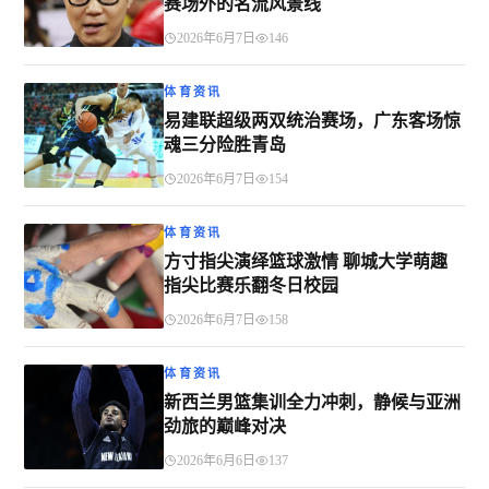
赛场外的名流风景线
2026年6月7日
146
体育资讯
易建联超级两双统治赛场，广东客场惊
魂三分险胜青岛
2026年6月7日
154
体育资讯
方寸指尖演绎篮球激情 聊城大学萌趣
指尖比赛乐翻冬日校园
2026年6月7日
158
体育资讯
新西兰男篮集训全力冲刺，静候与亚洲
劲旅的巅峰对决
2026年6月6日
137