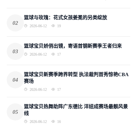
篮球与玫瑰：花式女孩姜冕的另类绽放
02
2026-06-12
19
篮球宝贝娇俏出镜，寄语首钢新赛季王者归来
03
2026-06-12
17
篮球宝贝新赛季跨界转型 执法裁判首秀惊艳CBA
04
赛场
2026-06-12
17
篮球宝贝热舞助阵广东德比 洋妞成赛场最靓风景
05
线
2026-06-12
16