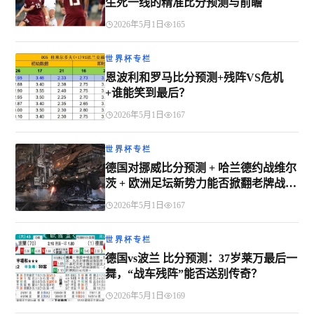
生死一线的精准比分预测与前瞻
2026年5月1日
165
世界杯专栏
恩波利和罗马比分预测+残阵VS危机
+谁能笑到最后？
2026年5月1日
167
世界杯专栏
德国对挪威比分预测 + 哈兰德约战维尔
茨 + 欧洲足坛新势力能否掀翻老牌战
车？
2026年5月1日
167
世界杯专栏
德国vs波兰 比分预测：37岁莱万最后一
舞，“战车残阵”能否送别传奇？
2026年5月1日
169