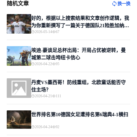
随机文章
换一换
好的，根据以上搜索结果和文章创作逻辑，我
为你重新撰写了一篇关于德国队21险胜加纳的
2026-05-14
67
赛事复盘。
埃迪-豪谈足总杯出局：开局占优被逆转，曼
城第二球击垮纽卡信心
2026-04-22
95
丹麦VS墨西哥！防线重组，北欧童话能否守
住主场？
2026-04-21
111
世界排名第10德国女足遭排名第6瑞典4-1横扫
2026-04-24
92