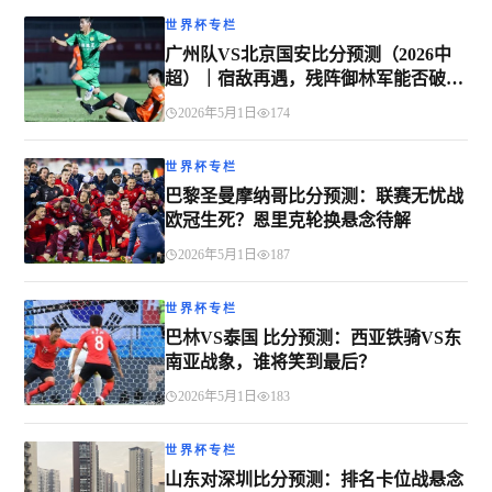
世界杯专栏
广州队VS北京国安比分预测（2026中
超）｜宿敌再遇，残阵御林军能否破
咒？
2026年5月1日
174
世界杯专栏
巴黎圣曼摩纳哥比分预测：联赛无忧战
欧冠生死？恩里克轮换悬念待解
2026年5月1日
187
世界杯专栏
巴林VS泰国 比分预测：西亚铁骑VS东
南亚战象，谁将笑到最后？
2026年5月1日
183
世界杯专栏
山东对深圳比分预测：排名卡位战悬念