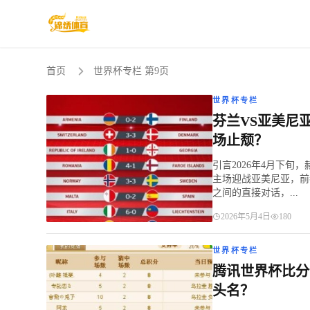
首页
世界杯专栏 第9页
世界杯专栏
芬兰VS亚美尼
场止颓？
引言2026年4月下
主场迎战亚美尼亚，前
之间的直接对话，...
2026年5月4日
180
世界杯专栏
腾讯世界杯比分
头名？