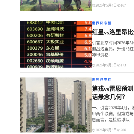
2026年5月4日
167
世界杯专栏
红星vs洛里昂
引言北京时间2026
迎战洛里昂。升班马红
冲甲资格-...
2026年5月3日
173
世界杯专栏
第戎vs雷恩预
话悬念几何？
一、引言2026年4
甲两个联赛，但第戎与
恩而言，是检验球队...
2026年5月3日
206