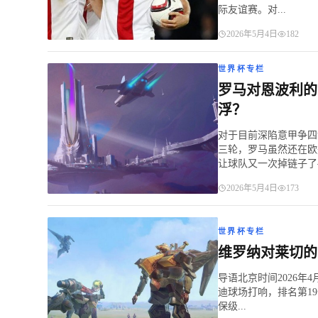
际友谊赛。对...
2026年5月4日
182
世界杯专栏
罗马对恩波利的
浮？
对于目前深陷意甲争四
三轮，罗马虽然还在欧
让球队又一次掉链子了—
2026年5月4日
173
世界杯专栏
导语北京时间2026年
迪球场打响，排名第1
保级...