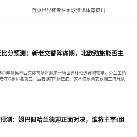
首页
世界杯专栏
足球资讯
体育资讯
亚比分预测：新老交替阵痛期，北欧劲旅能否主
旬，赫尔辛基奥林匹克体育场将迎来一场世界杯预选赛的较量。芬兰坐镇
者在G组排名第三，后者则在F组垫底。这不仅是两支欧洲三流球队
预测：姆巴佩哈兰德迎正面对决，谁将主宰I组