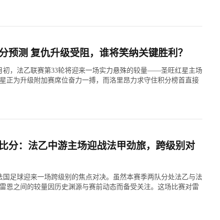
比分预测 复仇升级受阻，谁将笑纳关键胜利？
年5月初，法乙联赛第33轮将迎来一场实力悬殊的较量——圣旺红星主场
星正为升级附加赛席位奋力一搏，而洛里昂力求守住积分榜首直接
测比分：法乙中游主场迎战法甲劲旅，跨级别对
月，法国足球迎来一场跨级别的焦点对决。虽然本赛季两队分处法乙与法
雷恩之间的较量因历史渊源与赛前动态而备受关注。这场比赛对雷